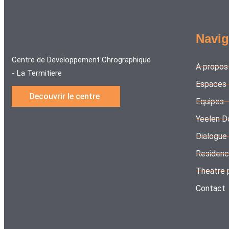
Navig
Centre de Developpement Chrographique
A propos
- La Termitiere
Espaces
Decouvrir le centre
Equipes
Yeelen D
Dialogue
Residen
Theatre 
Contact