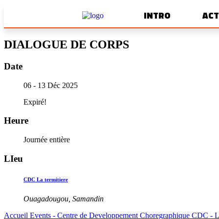
INTRO
ACT
DIALOGUE DE CORPS
Date
06 - 13 Déc 2025
Expiré!
Heure
Journée entière
LIeu
CDC La termitiere
Ouagadougou, Samandin
Accueil
Events - Centre de Developpement Choregraphique CDC - La