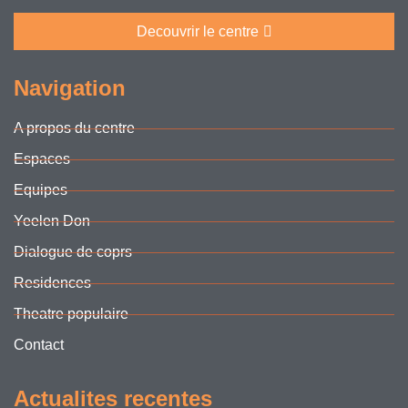
Decouvrir le centre
Navigation
A propos du centre
Espaces
Equipes
Yeelen Don
Dialogue de coprs
Residences
Theatre populaire
Contact
Actualites recentes