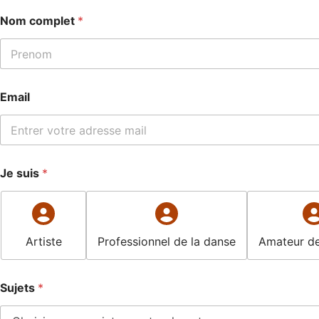
Nom complet
*
Prénom
N
Email
o
m
J
e
E-mail
M
e
Je suis
*
s
s
a
g
e
Artiste
Professionnel de la danse
Amateur de
Sujets
*