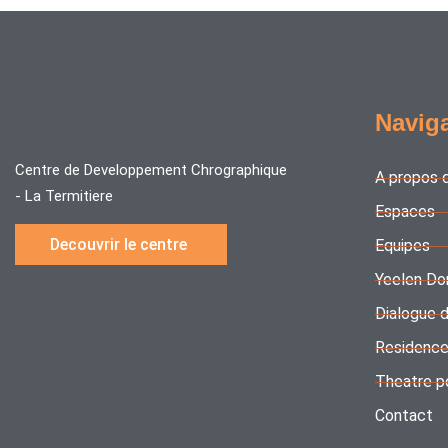
Navig
Centre de Developpement Chrographique
A propos 
- La Termitiere
Espaces
Decouvrir le centre
Equipes
Yeelen Do
Dialogue 
Residenc
Theatre p
Contact