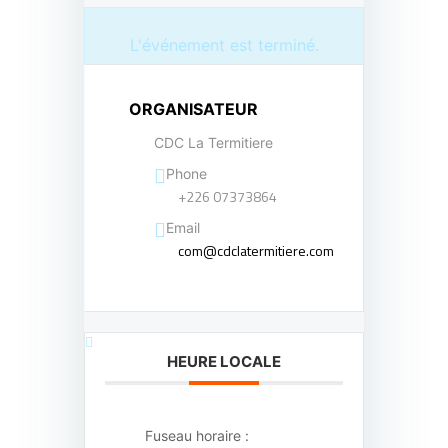
L'événement est terminé.
ORGANISATEUR
CDC La Termitiere
Phone
+226 07373864
Email
com@cdclatermitiere.com
HEURE LOCALE
Fuseau horaire :