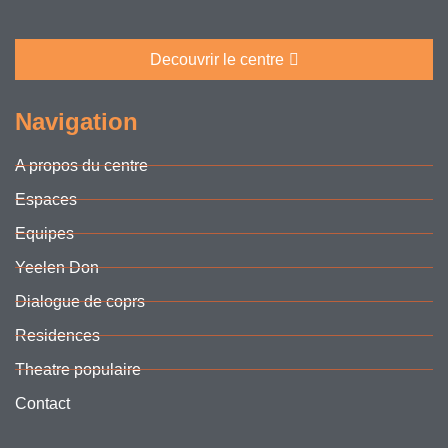
Decouvrir le centre
Navigation
A propos du centre
Espaces
Equipes
Yeelen Don
Dialogue de coprs
Residences
Theatre populaire
Contact